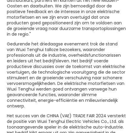
distributeurs, partners en klanten uit het hele Midden-
Oosten en daarbuiten. We zijn bemoedigd door de
positieve feedback en de interesse in onze elektrische
motorfietsen en we zijn ervan overtuigd dat onze
producten goed gepositioneerd zijn om te voldoen aan
de groeiende vraag naar duurzame transportoplossingen
in de regio."
Gedurende het driedaagse evenement trok de stand
van Wuxi Tenghui talloze bezoekers, waaronder
professionals uit de industrie, overheidsfunctionarissen
en leiders uit het bedrijfsleven. Het bedrijf voerde
productieve discussies over de toekomst van elektrische
voertuigen, de technologische vooruitgang die de sector
stimuleert en de groeiende verschuiving naar schonere
vervoersmogelijkheden. De elektrische motorfietsen van
Wuxi Tenghui werden goed ontvangen vanwege hun
geavanceerde functies, waaronder slimme
connectiviteit, energie-efficiëntie en milieuvriendelijk
ontwerp.
Het succes van de CHINA (VAE) TRADE FAIR 2024 versterkt
de positie van Wuxi Tenghui Electric Vehicles Co., Ltd. als
toonaangevende speler in de elektrische auto-industrie.
Het bedrijf kijkt ernaar uit om zijn aanwezigheid in de