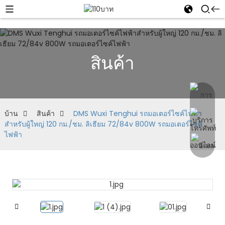
สินค้า
บ้าน
สินค้า
DMS Wuxi Tenghui รถมอเตอร์ไซค์ไฟฟ้า
สำหรับผู้ใหญ่ 120 กม./ชม. ลิเธียม 72/84v 800W รถมอเตอร์ไซค์
ไฟฟ้า