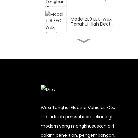
Model ZL9 EEC Wuxi
Tenghui High Elect...
FY Wuxi Tenghui
Sepeda Motor Listrik
Tinggi...
Skuter Listrik Tinggi DPB
Wuxi Tenghui...
CN untuk pengiriman
Wuxi Tenghui High Ele...
Wuxi Tenghui Electric Vehicles Co.,
Ltd. adalah perusahaan teknologi
XBT Wuxi Tenghui
modern yang mengkhususkan diri
Sepeda Motor Listrik
Tinggi...
dalam penelitian, pengembangan,