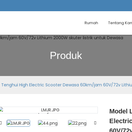
Rumah
Tentang Ka
Produk
 Tenghui High Electric Scooter Dewasa 60km/jam 60V/72v Lithiu
Model 
Loading...
Loading...
Electr
60V/72v