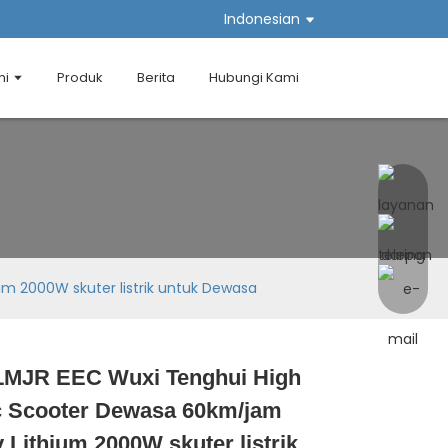
Indonesian
mi
Produk
Berita
Hubungi Kami
m 2000W skuter listrik untuk Dewasa
LMJR EEC Wuxi Tenghui High
Loading...
Loading...
Loading...
Loading...
ic Scooter Dewasa 60km/jam
 Lithium 2000W skuter listrik