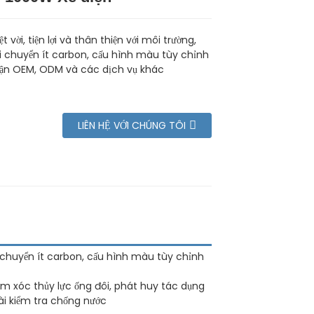
t vời, tiện lợi và thân thiện với môi trường,
di chuyển ít carbon, cấu hình màu tùy chỉnh
ận OEM, ODM và các dịch vụ khác
LIÊN HỆ VỚI CHÚNG TÔI
n di chuyển ít carbon, cấu hình màu tùy chỉnh
ảm xóc thủy lực ống đôi, phát huy tác dụng
ài kiểm tra chống nước