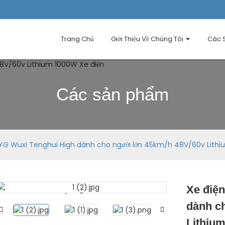
Trang Chủ
Giới Thiệu Về Chúng Tôi
Các 
Các sản phẩm
MYG Wuxi Tenghui High dành cho người lớn 45km/h 48V/60v Lithi
Xe điệ
Loading...
Loading...
dành c
Lithiu