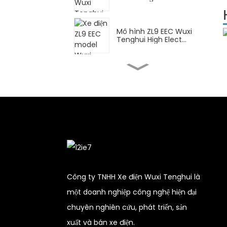
Mô hình ZL9 EEC Wuxi
Tenghui High Elect...
Xe máy điện cao cấp FY
Wuxi Tenghui...
Xe tay ga điện cao cấp
DPB Wuxi Tenghui...
CN để giao hàng Vô
Tích Tenghui High Ele...
Công ty TNHH Xe điện Wuxi Tenghui là
một doanh nghiệp công nghệ hiện đại
Động cơ điện cao cấp
chuyên nghiên cứu, phát triển, sản
XBT Wuxi Tenghui...
xuất và bán xe điện.