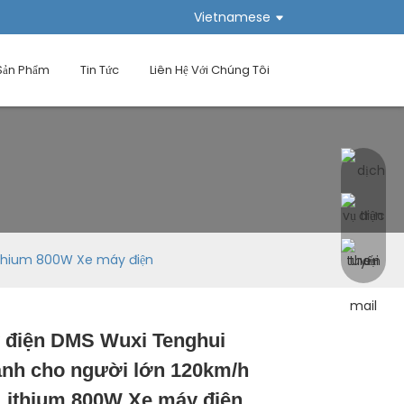
Vietnamese
Sản Phẩm
Tin Tức
Liên Hệ Với Chúng Tôi
ithium 800W Xe máy điện
 điện DMS Wuxi Tenghui
Loading...
Loading...
Loading...
Loading...
ành cho người lớn 120km/h
 Lithium 800W Xe máy điện