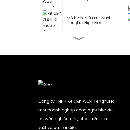
Mô hình ZL9 EEC Wuxi
Tenghui High Elect...
Xe máy điện cao cấp FY
Wuxi Tenghui...
Xe tay ga điện cao cấp
DPB Wuxi Tenghui...
CN để giao hàng Vô
Tích Tenghui High Ele...
Công ty TNHH Xe điện Wuxi Tenghui là
một doanh nghiệp công nghệ hiện đại
Động cơ điện cao cấp
chuyên nghiên cứu, phát triển, sản
XBT Wuxi Tenghui...
xuất và bán xe điện.