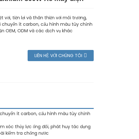
t vời, tiện lợi và thân thiện với môi trường,
di chuyển ít carbon, cấu hình màu tùy chỉnh
ận OEM, ODM và các dịch vụ khác
LIÊN HỆ VỚI CHÚNG TÔI
n di chuyển ít carbon, cấu hình màu tùy chỉnh
ảm xóc thủy lực ống đôi, phát huy tác dụng
bài kiểm tra chống nước