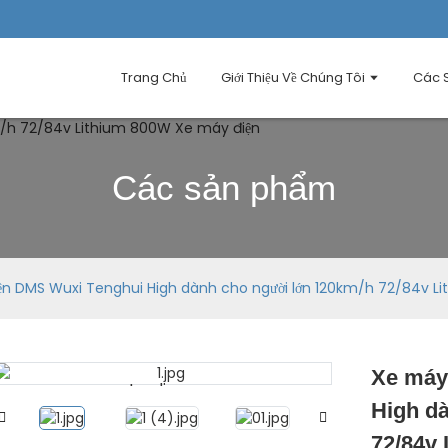
Trang Chủ
Giới Thiệu Về Chúng Tôi
Các 
Các sản phẩm
ện DMS Wuxi Tenghui High dành cho người lớn 120km/h 72/84v L
Xe máy
Loading...
Loading...
High d
72/84v